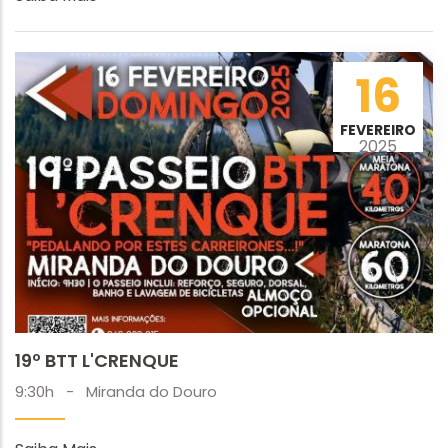
16
FEVEREIRO
2025
19º BTT L'CRENQUE
9:30h
-
Miranda do Douro