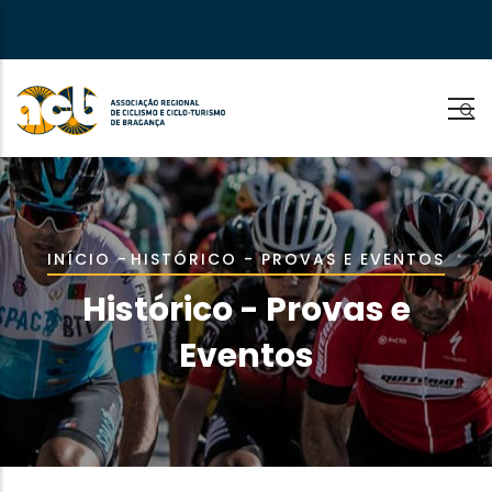
Passar
para
o
conteúdo
principal
Navegação
INÍCIO
-
HISTÓRICO - PROVAS E EVENTOS
estrutural
Histórico - Provas e
Eventos