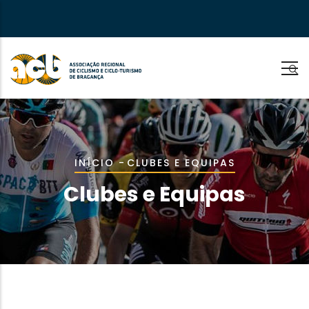
Passar
para
o
conteúdo
principal
Navegação
INÍCIO
-
CLUBES E EQUIPAS
estrutural
Clubes e Equipas