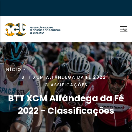
Passar
para
o
conteúdo
principal
Navegação
INÍCIO
-
BTT XCM ALFÂNDEGA DA FÉ 2022 -
estrutural
CLASSIFICAÇÕES
BTT XCM Alfândega da Fé
2022 - Classificações