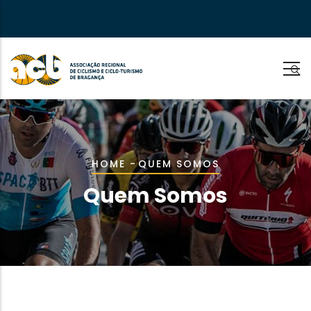
Skip
to
main
content
Breadcrumb
HOME
-
QUEM SOMOS
Quem Somos