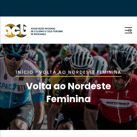
Passar
para
o
conteúdo
principal
Navegação
INÍCIO
-
VOLTA AO NORDESTE FEMININA
estrutural
Volta ao Nordeste
Feminina